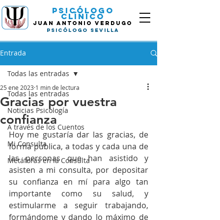
Psicólogo
Clínico
Juan
Antonio Verdugo
Psicólogo Sevilla
Entrada
Todas las entradas
25 ene 2023
1 min de lectura
Todas las entradas
Gracias por vuestra
Noticias Psicología
confianza
A través de los Cuentos
Hoy me gustaría dar las gracias, de 
Mi Consulta
forma pública, a todas y cada una de 
las personas que han asistido y 
Metáforas en la Consulta
asisten a mi consulta, por depositar 
su confianza en mí para algo tan 
importante como su salud, y 
estimularme a seguir trabajando, 
formándome y dando lo máximo de 